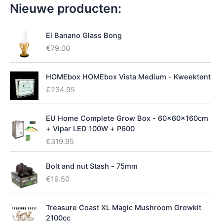
h
Nieuwe producten:
i
k
b
El Banano Glass Bong
a
€
79.00
a
r
h
HOMEbox HOMEbox Vista Medium - Kweektent
e
€
234.95
i
d
EU Home Complete Grow Box - 60x60x160cm
+ Vipar LED 100W + P600
€
319.95
Bolt and nut Stash - 75mm
€
19.50
Treasure Coast XL Magic Mushroom Growkit
2100cc