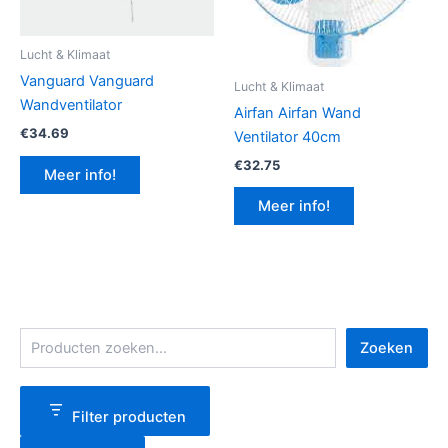
Lucht & Klimaat
Vanguard Vanguard
Lucht & Klimaat
Wandventilator
Airfan Airfan Wand
€
34.69
Ventilator 40cm
€
32.75
Meer info!
Meer info!
Z
Zoeken
o
e
k
e
Filter producten
n