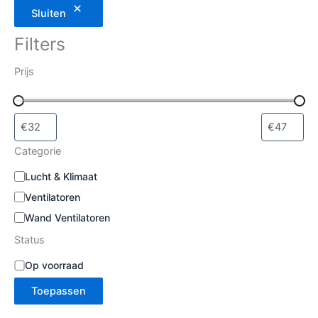
Sluiten
Filters
Prijs
Categorie
C
Lucht & Klimaat
a
Ventilatoren
t
e
Wand Ventilatoren
g
Status
o
r
B
Op voorraad
i
e
e
Toepassen
s
c