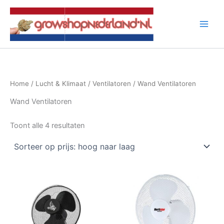
Ga
naar
de
inhoud
Home
/
Lucht & Klimaat
/
Ventilatoren
/ Wand Ventilatoren
Wand Ventilatoren
Gesorteerd
Toont alle 4 resultaten
op
prijs:
hoog
naar
laag