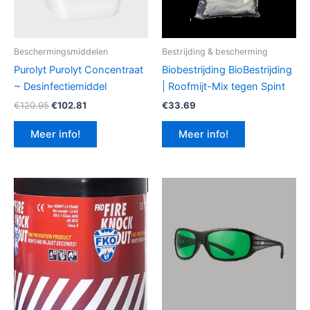
Beschermingsmiddelen
Bestrijding & bescherming
Purolyt Purolyt Concentraat
Biobestrijding BioBestrijding
~ Desinfectiemiddel
| Roofmijt-Mix tegen Spint
Oorspronkelijke
Huidige
€
120.95
€
102.81
€
33.69
prijs
prijs
was:
is:
Meer info!
Meer info!
€120.95.
€102.81.